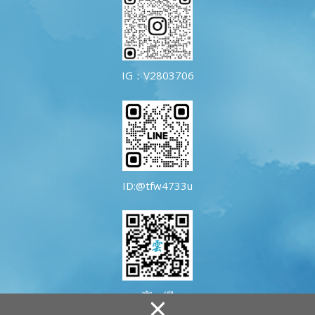
IG：V2803706
ID:@tfw4733u
官 網
×