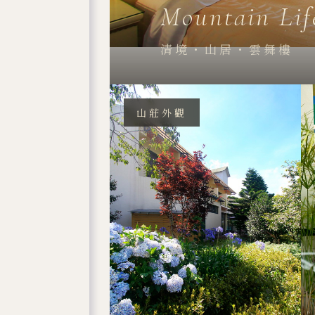
Mountain Lif
清境・山居・雲舞樓
山莊外觀