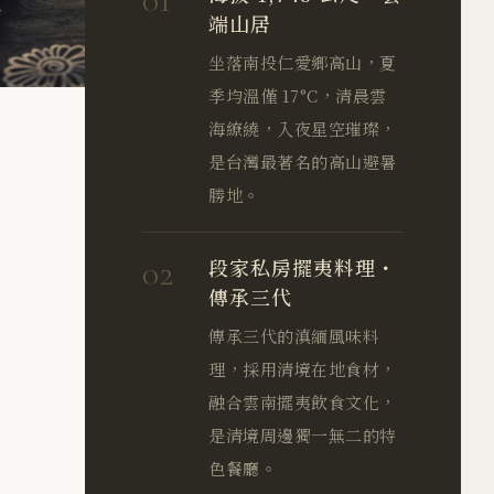
端山居
坐落南投仁愛鄉高山，夏
季均溫僅 17°C，清晨雲
海繚繞，入夜星空璀璨，
是台灣最著名的高山避暑
勝地。
02
段家私房擺夷料理・
傳承三代
傳承三代的滇緬風味料
理，採用清境在地食材，
融合雲南擺夷飲食文化，
是清境周邊獨一無二的特
色餐廳。