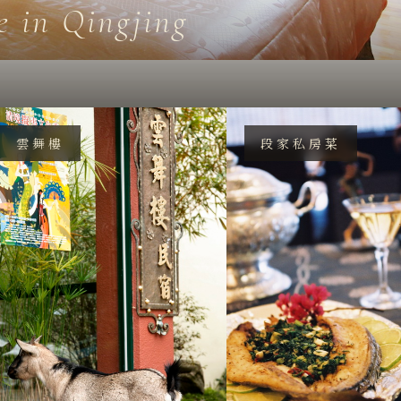
e in Qingjing
雲舞樓
段家私房菜