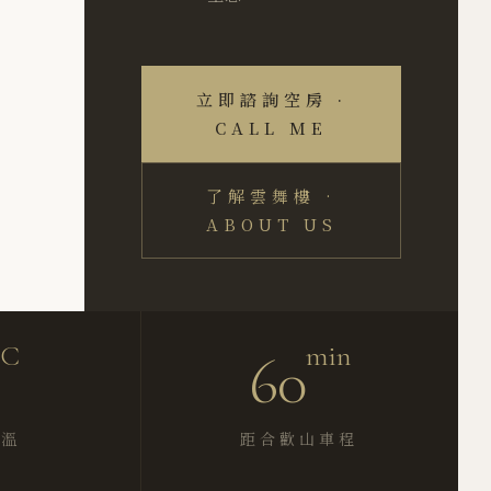
立即諮詢空房 ·
CALL ME
了解雲舞樓 ·
ABOUT US
°C
min
60
均溫
距合歡山車程