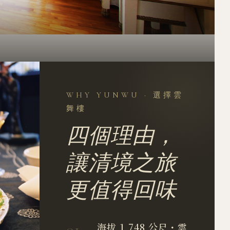
WHY YUNWU · 選擇雲
舞樓
四個理由，
讓清境之旅
更值得回味
01
海拔 1,748 公尺・雲