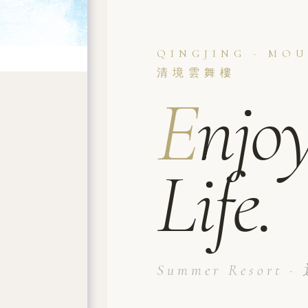
QINGJING · MOU
清境雲舞樓
E
njo
Life.
Summer Resort