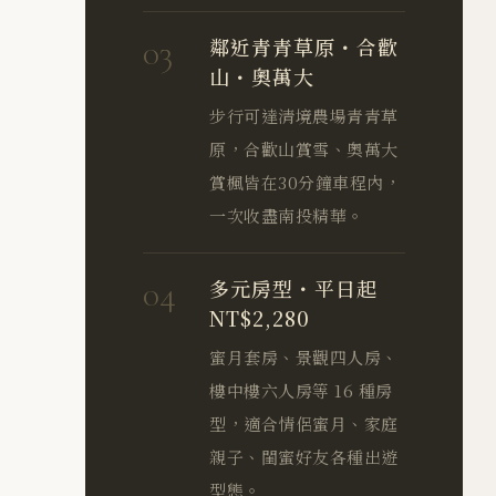
03
鄰近青青草原・合歡
山・奧萬大
步行可達清境農場青青草
原，合歡山賞雪、奧萬大
賞楓皆在30分鐘車程內，
一次收盡南投精華。
04
多元房型・平日起
NT$2,280
蜜月套房、景觀四人房、
樓中樓六人房等 16 種房
型，適合情侶蜜月、家庭
親子、閨蜜好友各種出遊
型態。