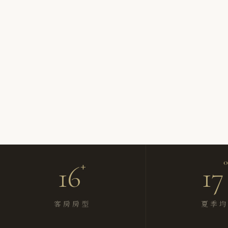
+
16
17
客房房型
夏季