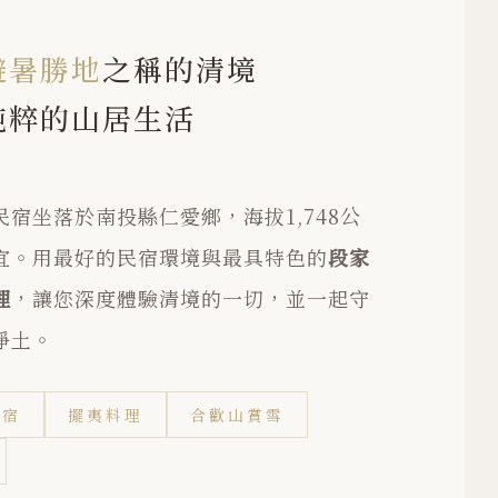
避暑勝地
之稱的清境
純粹的山居生活
宿坐落於南投縣仁愛鄉，海拔1,748公
宜。用最好的民宿環境與最具特色的
段家
理
，讓您深度體驗清境的一切，並一起守
淨土。
民宿
擺夷料理
合歡山賞雪