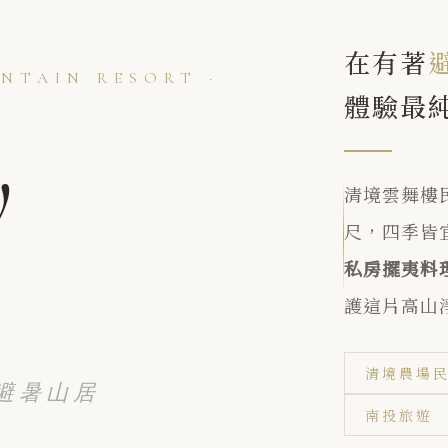
在有著
NTAIN RESORT ·
體驗最
y
清境雲舞樓民
尺，四季皆
私房擺夷料
護這片高山
清境農場
 · 避暑山居
南投旅遊